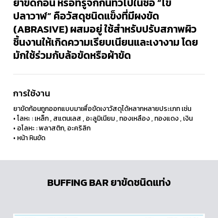
ยาขัดก้อน หรือที่รู้จักกันทั่วไปในชื่อ “ไข
ปลาวาฬ” คือวัสดุชนิดแข็งที่มีผงขัด
(ABRASIVE) ผสมอยู่ ใช้สำหรับปรับสภาพผิว
ชิ้นงานให้เกิดความเรียบเนียนและเงางาม โดย
มักใช้ร่วมกับล้อขัดหรือผ้าขัด
การใช้งาน
ยาขัดก้อนถูกออกแบบมาเพื่อขัดเงาวัสดุได้หลากหลายประเภท เช่น
• โลหะ : เหล็ก , สแตนเลส , อะลูมิเนียม , ทองเหลือง , ทองแดง , เงิน
• อโลหะ : พลาสติก, อะคริลิก
• หน้า หินขัด
BUFFING BAR ยาขัดชนิดแท่ง