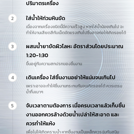
ปริมาตรเครื่อง
ใส่น้ำให้ท่วมหินขัด
2
เนื่องจากเครื่องชนิดนี้มีความเร็วสูง หากใส่น้ำน้อยเกินไป จะ
ทำให้งานเสียดสีกับเม็ดขัดแรงเกินไปซึ่งอาจก่อให้เกิดรอยได้
ผสมน้ำยาขัดผิวโลหะ อัตราส่วนโดยประมาณ
3
1:20-1:30
ขึ้นอยู่กับความสกปรกของชิ้นงาน
เดินเครื่อง ใส่ชิ้นงานอย่าให้แน่นจนเกินไป
4
เพราะอาจจะทำให้ชิ้นงานกระทบกันจนเกิดรอยได้ ควรเดรน
น้ำทิ้งเบาๆ
จับเวลาตามต้องการ เมื่อครบเวลาแล้วเก็บชิ้น
5
งานออกควรล้างด้วยน้ำเปล่าให้สะอาด และ
ควรทำให้แห้ง
เพื่อไม่ให้เกิดคราบน้ำ หากชิ้นงานเป็นเหล็กควรจุ่มกันสนิม