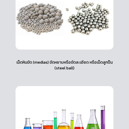
เม็ดหินขัด (medias) ขัดหยาบหรือขัดละเอียด หรือเม็ดลูกปืน
(steel ball)