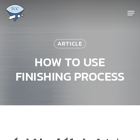
Skip
Men
to
main
Close
content
Menu
ARTICLE
HOW TO USE
FINISHING PROCESS